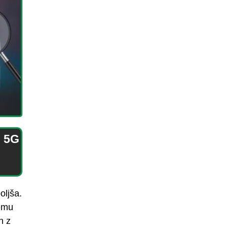
: 5G
oljša.
čemu
n z