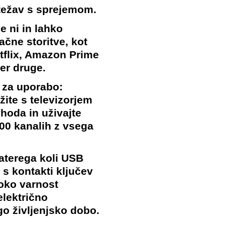
 težav s sprejemom.
 ni in lahko
ačne storitve, kot
etflix, Amazon Prime
er druge.
 za uporabo:
ite s televizorjem
hoda in uživajte
00 kanalih z vsega
aterega koli USB
 s kontakti ključev
soko varnost
električno
go življenjsko dobo.