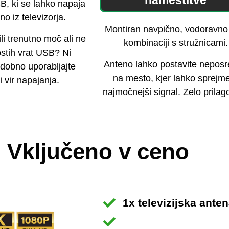
namestitve
B, ki se lahko napaja
o iz televizorja.
Montiran navpično, vodoravno 
ili trenutno moč ali ne
kombinaciji s stružnicami.
ostih vrat USB? Ni
Anteno lahko postavite nepos
dobno uporabljajte
na mesto, kjer lahko sprejm
i vir napajanja.
najmočnejši signal. Zelo prilago
Vključeno v ceno
1x televizijska ante