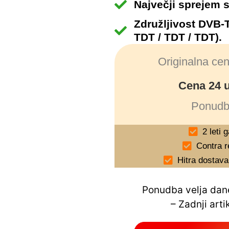
Največji sprejem 
Združljivost DVB-T
TDT / TDT / TDT).
Originalna cen
Cena 24 u
Ponudb
2 leti 
Contra 
Hitra dostava
Ponudba velja dan
– Zadnji artik