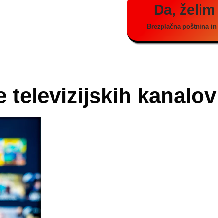
Da, želim
Brezplačna poštnina in 
če televizijskih kanalo