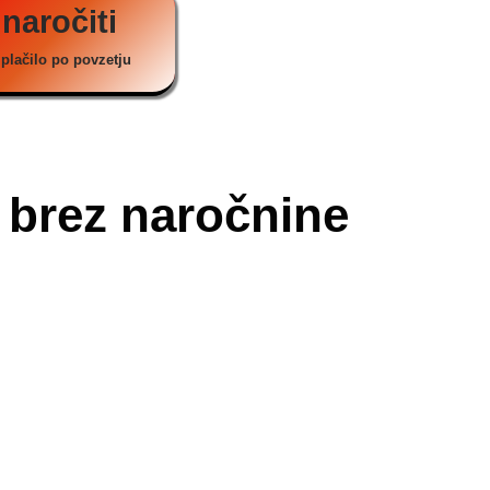
 naročiti
plačilo po povzetju
v brez naročnine