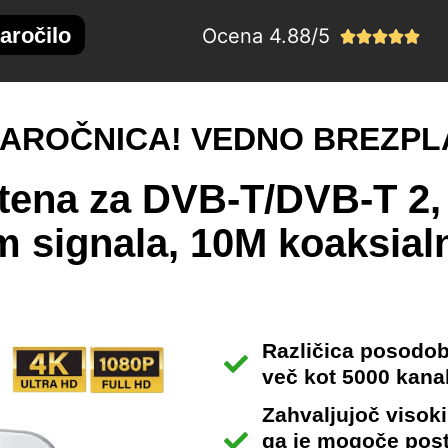
aročilo
Ocena 4.88/5





NAROČNICA! VEDNO BREZP
ntena za DVB-T/DVB-T 2, 
m signala, 10M koaksialn
Različica posodob
več kot 5000 kana
Zahvaljujoč visoki
ga je mogoče posta