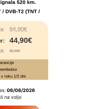
signala 520 km.
 / DVB-T2 (TNT /
94,90€
a:
44,90€
r:
a:
50,00€
garancije
reembolso
 v roku 1/2 dni
es:
06/08/2026
li na voljo