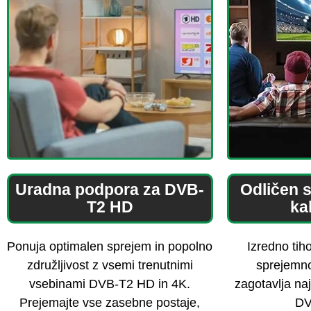
Uradna podpora za DVB-
Odličen 
T2 HD
ka
Ponuja optimalen sprejem in popolno
Izredno tih
združljivost z vsemi trenutnimi
sprejemn
vsebinami DVB-T2 HD in 4K.
zagotavlja na
Prejemajte vse zasebne postaje,
DV