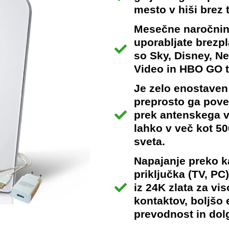
mesto v hiši brez
Mesečne naročnine
uporabljate brezpl
so Sky, Disney, N
Video in HBO GO t
Je zelo enostaven
preprosto ga povež
prek antenskega v
lahko v več kot 50
sveta.
Napajanje preko k
priključka (TV, PC)
iz 24K zlata za vi
kontaktov, boljšo 
prevodnost in dol