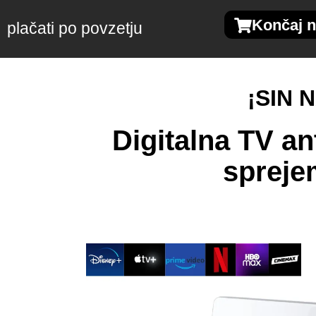
Končaj n
plačati po povzetju
¡SIN 
Digitalna TV a
spreje