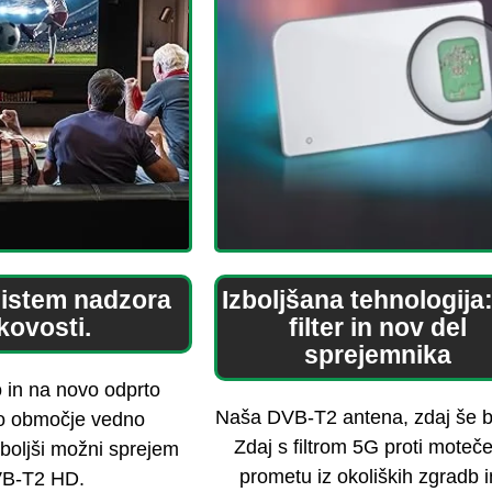
sistem nadzora
Izboljšana tehnologija
kovosti.
filter in nov del
sprejemnika
o in na novo odprto
Naša DVB-T2 antena, zdaj še b
o območje vedno
Zdaj s filtrom 5G proti mote
jboljši možni sprejem
prometu iz okoliških zgradb i
B-T2 HD.