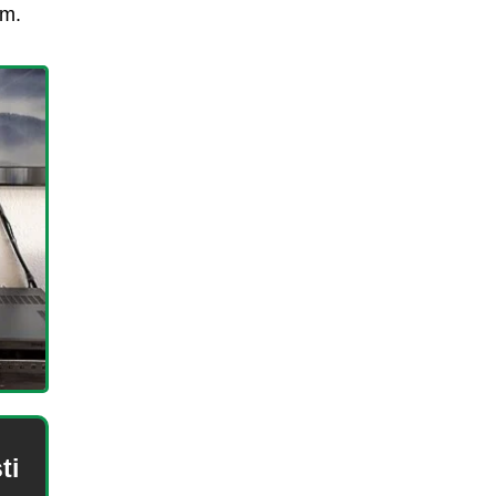
em.
ti