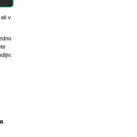
ali v
redno
ete
dljiv.
na