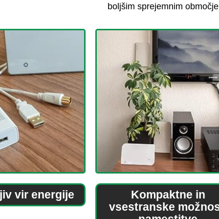
boljšim sprejemnim območj
jiv vir energije
Kompaktne in
vsestranske možnos