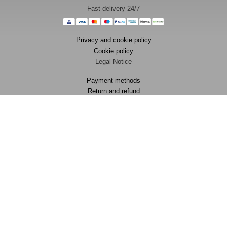
Fast delivery 24/7
Privacy and cookie policy
Cookie policy
Legal Notice
Payment methods
Return and refund
FAQ
Contact
[ENG] Every data collected in this page won’t be used by Facebook and
without marketing intent. We will use your data only to track an order for
Cash On Delivery System.
This site is not a part of the Facebook website or Facebook Inc. Additionally,
this site is NOT endorsed by Facebook in any way. Facebook is a
trademark of Facebook, Inc