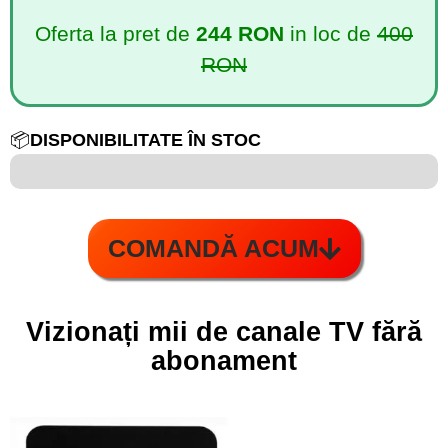
Oferta la pret de
244 RON
in loc de
400
RON
📦
DISPONIBILITATE ÎN STOC
6 din 100
COMANDĂ ACUM
Vizionați mii de canale TV fără
abonament