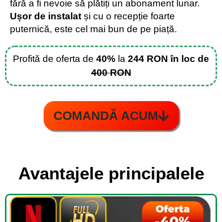
fără a fi nevoie să plătiți un abonament lunar.
Ușor de instalat
și cu o recepție foarte
puternică, este cel mai bun de pe piață.
Profită de oferta de
40%
la
244 RON în loc de
400 RON
COMANDĂ ACUM
Avantajele principalele