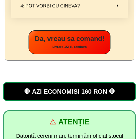
4: POT VORBI CU CINEVA?
Da, vreau sa comand!
Livrare 1/2 zi, ramburs
🛑 AZI ECONOMISI 160 RON 🛑
⚠️
ATENŢIE
Datorită cererii mari, terminăm oficial stocul