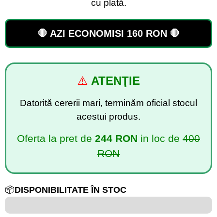
cu plată.
🛑 AZI ECONOMISI 160 RON 🛑
⚠️
ATENŢIE
Datorită cererii mari, terminăm oficial stocul
acestui produs.
Oferta la pret de
244 RON
in loc de
400
RON
📦
DISPONIBILITATE ÎN STOC
6 din 100