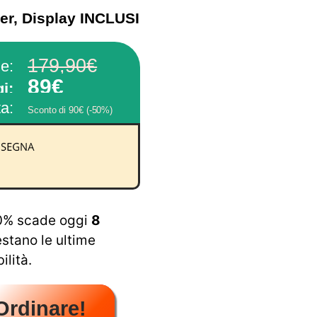
er, Display
INCLUSI
179,90€
e:
89€
i:
ta:
Sconto di 90€ (-50%)
50% scade oggi
8
estano le ultime
ilità.
 Ordinare!