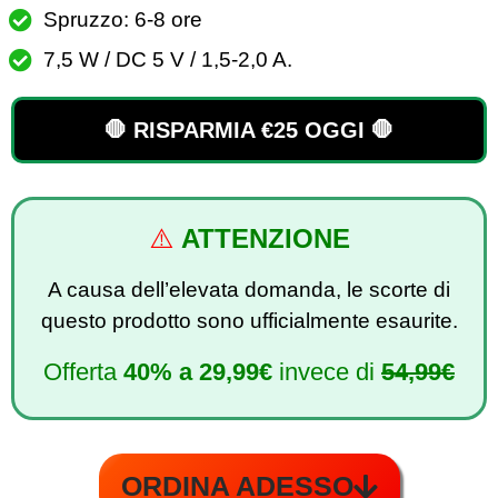
Spruzzo: 6-8 ore
7,5 W / DC 5 V / 1,5-2,0 A.
🛑 RISPARMIA €25 OGGI 🛑
⚠️
ATTENZIONE
A causa dell’elevata domanda, le scorte di
questo prodotto sono ufficialmente esaurite.
Offerta
40% a
29,99€
invece di
54,99€
ORDINA ADESSO