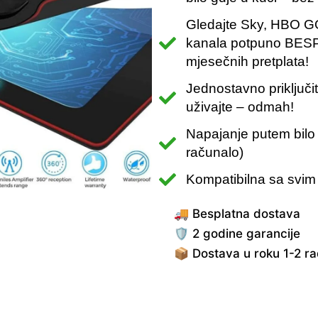
Gledajte Sky, HBO GO 
kanala potpuno BES
mjesečnih pretplata!
Jednostavno priključi
uživajte – odmah!
Napajanje putem bilo
računalo)
Kompatibilna sa svim 
🚚 Besplatna dostava
🛡️ 2 godine garancije
📦 Dostava u roku 1-2 r