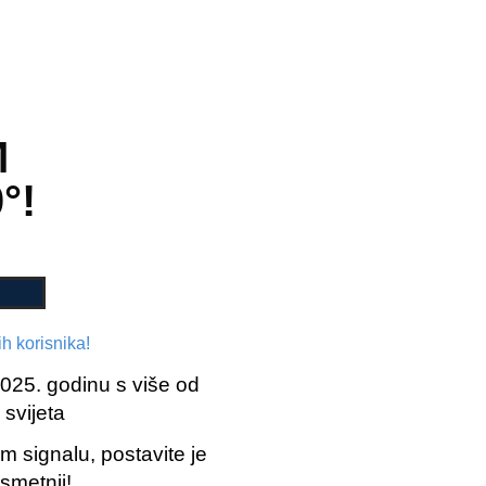
Broj posjeta 89.
121
M
°!
h korisnika!
2025. godinu s više od
 svijeta
om signalu, postavite je
 smetnji!