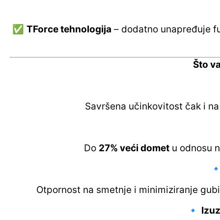
✅
TForce tehnologija
– dodatno unapređuje fu
Što v
Savršena učinkovitost čak i na
Do
27% veći domet
u odnosu na

Otpornost na smetnje i minimiziranje gub
🔹
Izuz