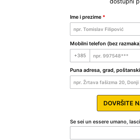
dostupni p
Antenna
Ime i prezime
*
TV - HR
Ver.Max
| 04
Mobilni telefon (bez razmaka
+385
Puna adresa, grad, poštanski
DOVRŠITE 
Se sei un essere umano, las