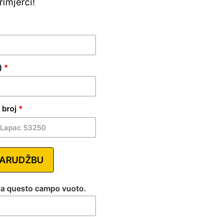
rimjerci!
)
*
 broj
*
NARUDŽBU
cia questo campo vuoto.