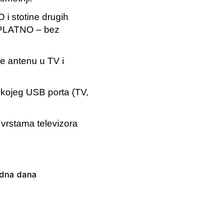
i stotine drugih
PLATNO – bez
te antenu u TV i
 kojeg USB porta (TV,
vrstama televizora
adna dana