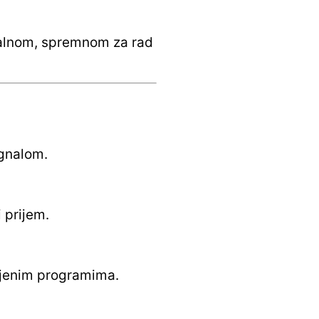
rzalnom, spremnom za rad
ignalom.
 prijem.
iljenim programima.