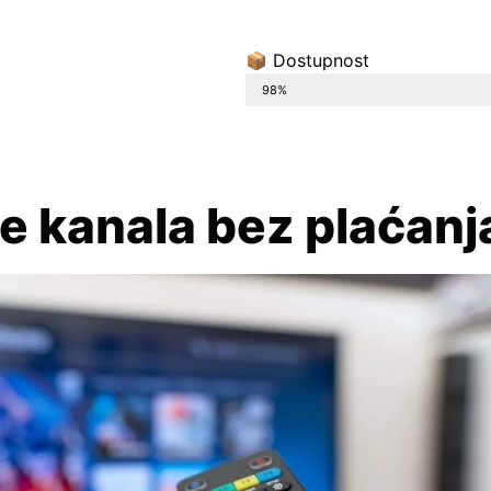
📦 Dostupnost
📦 POSLJEDNJA 4 KOMADA NA SKLADI
98%
e kanala bez plaćanj