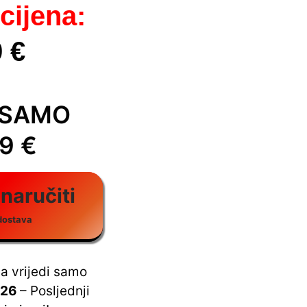
cijena:
 €
 SAMO
9 €
 naručiti
dostava
a vrijedi samo
026
– Posljednji