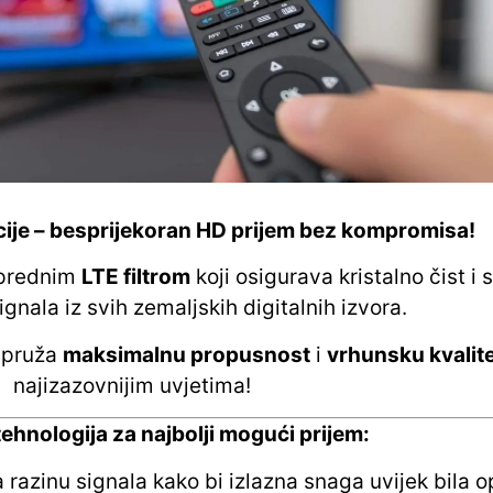
ije – besprijekoran HD prijem bez kompromisa!
aprednim
LTE filtrom
koji osigurava kristalno čist i 
ignala iz svih zemaljskih digitalnih izvora.
a pruža
maksimalnu propusnost
i
vrhunsku kvalit
najizazovnijim uvjetima!
tehnologija za najbolji mogući prijem:
razinu signala kako bi izlazna snaga uvijek bila 