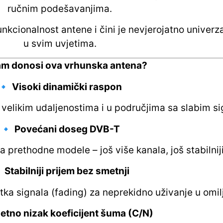
ručnim podešavanjima.
nkcionalnost antene i čini je nevjerojatno unive
u svim uvjetima.
am donosi ova vrhunska antena?
🔹
Visoki dinamički raspon
 velikim udaljenostima i u područjima sa slabim s
🔹
Povećani doseg DVB-T
 prethodne modele – još više kanala, još stabilniji

Stabilniji prijem bez smetnji
itka signala (fading) za neprekidno uživanje u om
etno nizak koeficijent šuma (C/N)