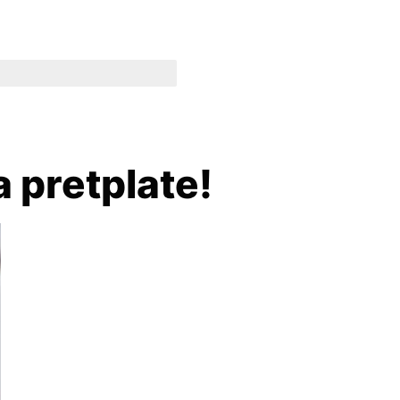
ŠTU!
a pretplate!