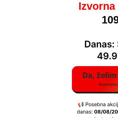
Izvorna 
109
Danas:
49.9
Da, želim
Besplatna 
📢 Posebna akcij
danas:
08/08/2