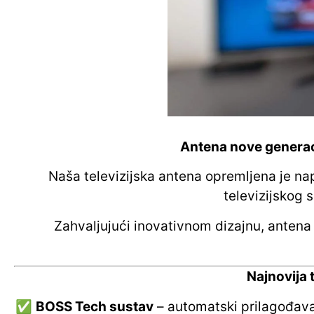
Antena nove generac
Naša televizijska antena opremljena je n
televizijskog s
Zahvaljujući inovativnom dizajnu, anten
Najnovija 
✅
BOSS Tech sustav
– automatski prilagođava 