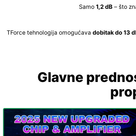
Samo
1,2 dB
– što zna
TForce tehnologija omogućava
dobitak do 13 
Glavne prednos
prop