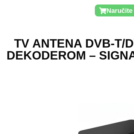
Naručit
🚚 Besplatna dostava
TV ANTENA DVB-T/D
DEKODEROM – SIGNA