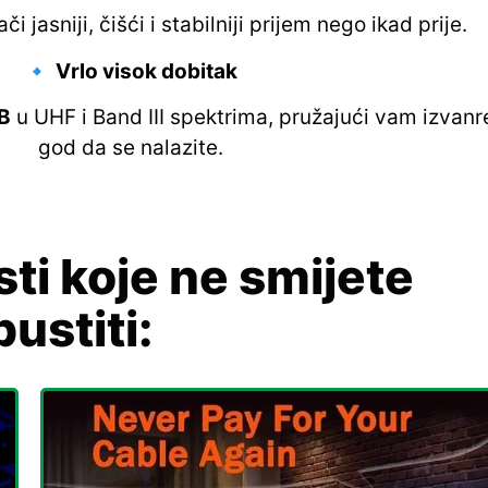
či jasniji, čišći i stabilniji prijem nego ikad prije.
🔹
Vrlo visok dobitak
dB
u UHF i Band III spektrima, pružajući vam izvan
god da se nalazite.
ti koje ne smijete
ustiti: