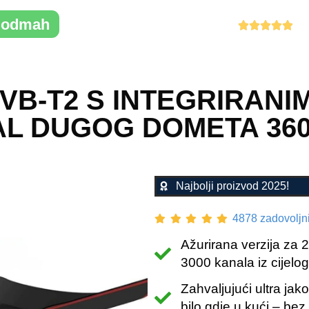
e odmah
Ocjena 4,88/5





VB-T2 S INTEGRIRANI
L DUGOG DOMETA 360
Najbolji proizvod 2025!
4878 zadovoljni
Ažurirana verzija za 
3000 kanala iz cijelog
Zahvaljujući ultra jak
bilo gdje u kući – bez