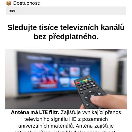
📦 Dostupnost:
Poslední 4 kusy skladem
98%
Sledujte tisíce televizních kanálů
bez předplatného.
Anténa má LTE filtr.
Zajišťuje vynikající přenos
televizního signálu HD z pozemních
univerzálních materiálů. Anténa zajišťuje