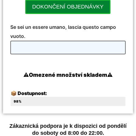
DOKONČENÍ OBJEDNÁVKY
Se sei un essere umano, lascia questo campo
vuoto.
⚠️Omezené množství skladem⚠️
📦 Dostupnost:
Poslední 4 kusy skladem
98%
Zákaznická podpora je k dispozici od pondělí
do soboty od 8:00 do 22:00.