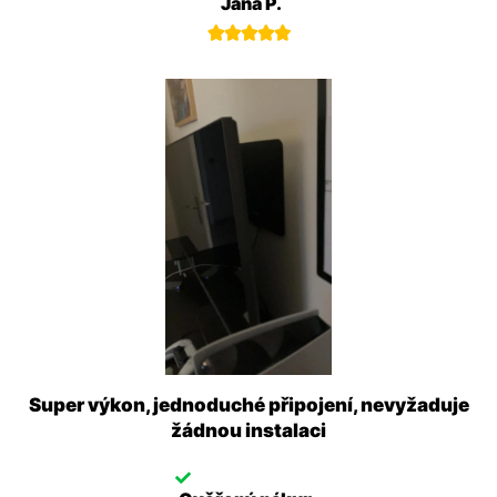
Jana P.





Super výkon, jednoduché připojení, nevyžaduje
žádnou instalaci