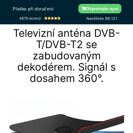
Platba při doručení
Objednejte nyní
4878 recenzí
Navštivte 89.
121





Televizní anténa DVB-
T/DVB-T2 se
zabudovaným
dekodérem. Signál s
dosahem 360°.