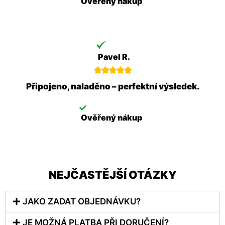
Ověřený nákup
Pavel R.





Připojeno, naladěno – perfektní výsledek.
Ověřený nákup
NEJČASTĚJŠÍ OTÁZKY
JAKO ZADAT OBJEDNÁVKU?
JE MOŽNÁ PLATBA PŘI DORUČENÍ?