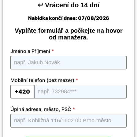
↩️ Vrácení do 14 dní
Nabídka končí dnes:
07/08/2026
Vyplňte formulář a počkejte na hovor
od manažera.
Antenna
Jméno a Příjmení
*
TV - CZ
Ver.Max
| 02
Mobilní telefon (bez mezer)
*
+420
Úplná adresa, město, PSČ
*