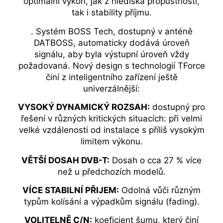
optimální výkon, jak z hlediska propustnosti,
tak i stability příjmu.
. Systém BOSS Tech, dostupný v anténě
DATBOSS, automaticky dodává úroveň
signálu, aby byla výstupní úroveň vždy
požadovaná. Nový design s technologií TForce
činí z inteligentního zařízení ještě
univerzálnější:
VYSOKÝ DYNAMICKÝ ROZSAH:
dostupný pro
řešení v různých kritických situacích: při velmi
velké vzdálenosti od instalace s příliš vysokým
limitem výkonu.
VĚTŠÍ DOSAH DVB-T:
Dosah o cca 27 % více
než u předchozích modelů.
VÍCE STABILNÍ PŘIJEM:
Odolná vůči různým
typům kolísání a výpadkům signálu (fading).
VOLITELNĚ C/N:
koeficient šumu, který činí