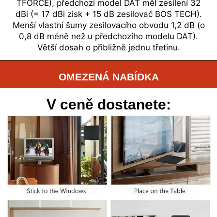
TFORCE), předchozí model DAT měl zesílení 32
dBi (= 17 dBi zisk + 15 dB zesilovač BOS TECH).
Menší vlastní šumy zesilovacího obvodu 1,2 dB (o
0,8 dB méně než u předchozího modelu DAT).
Větší dosah o přibližně jednu třetinu.
OMEZENÁ NABÍDKA
V ceně dostanete: