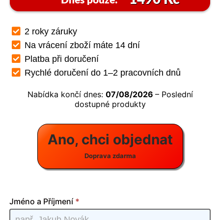
Dnes pouze:
2 roky záruky
Na vrácení zboží máte 14 dní
Platba při doručení
Rychlé doručení do 1–2 pracovních dnů
Nabídka končí dnes:
07/08/2026
– Poslední
dostupné produkty
Ano, chci objednat
Doprava zdarma
Antenna
Jméno a Příjmení
*
TV - CZ