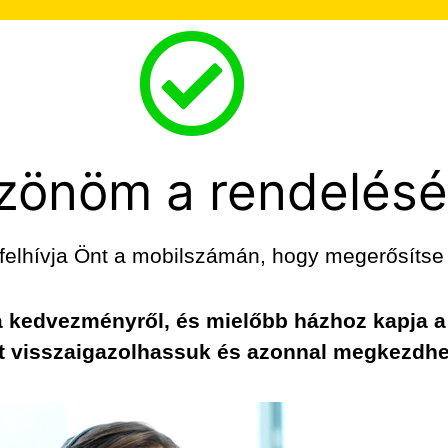
zönöm a rendelésé
elhívja Önt a mobilszámán, hogy megerősítse a
 kedvezményről, és mielőbb házhoz kapja a r
st visszaigazolhassuk és azonnal megkezdhes