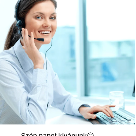
Szép napot kívánunk😊