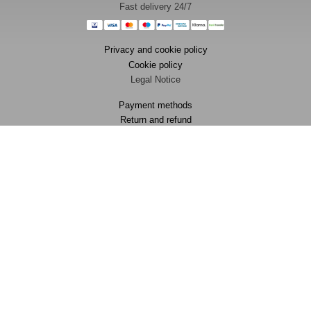
Fast delivery 24/7
Privacy and cookie policy
Cookie policy
Legal Notice
Payment methods
Return and refund
FAQ
Contact
[ENG] Every data collected in this page won’t be used by Facebook and
without marketing intent. We will use your data only to track an order for
Cash On Delivery System.
This site is not a part of the Facebook website or Facebook Inc. Additionally,
this site is NOT endorsed by Facebook in any way. Facebook is a
trademark of Facebook, Inc
Italove LTD – 122a Newington Green Road, London, England, N1 4RD –