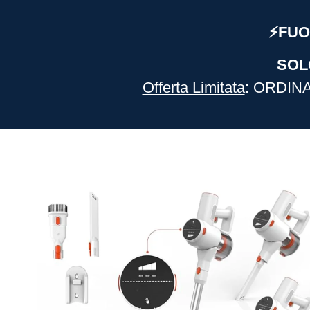
⚡️FUO
SOL
Offerta Limitata
: ORDINA