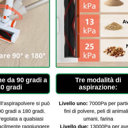
ne da 90 gradi a
Tre modalità di
0 gradi
aspirazione:
l’aspirapolvere si può
Livello uno:
7000Pa per parti
90 gradi a 180 gradi.
fini di polvere, peli di animal
egolata a qualsiasi
umani, farina
acilmente raggiungere
Livello due:
13000Pa per av