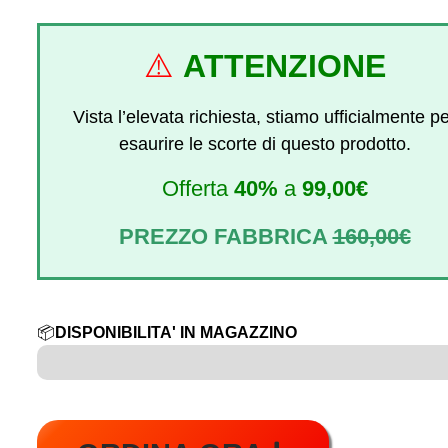
⚠️
ATTENZIONE
Vista l’elevata richiesta, stiamo ufficialmente p
esaurire le scorte di questo prodotto.
Offerta
40%
a
99,00€
PREZZO FABBRICA
160,00€
📦
DISPONIBILITA' IN MAGAZZINO
7 su 100