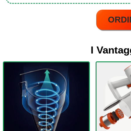
ORDI
I Vantag