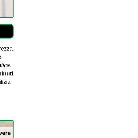
erezza
e
atica
.
inuti
lizia