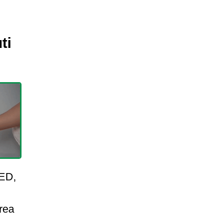
ti
LED,
area