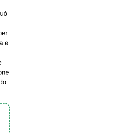
può
per
a e
e
ione
ndo