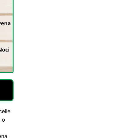
celle
i o
ena,