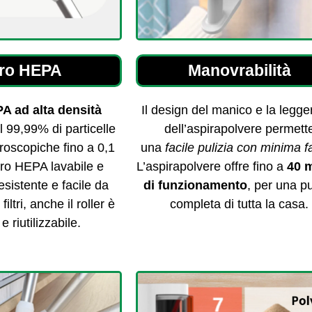
tro HEPA
Manovrabilità
EPA ad alta densità
Il design del manico e la legg
l 99,99% di particelle
dell’aspirapolvere permett
roscopiche fino a 0,1
una
facile pulizia con minima f
iltro HEPA lavabile e
L’aspirapolvere offre fino a
40 m
resistente e facile da
di funzionamento
, per una pu
iltri, anche il roller è
completa di tutta la casa.
e riutilizzabile.