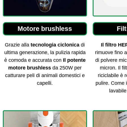
Motore brushless
Fil
Grazie alla
tecnologia ciclonica
di
Il filtro H
ultima generazione, la pulizia rapida
rimuove fino a
è comoda e accurata con
Il potente
di polvere mic
motore brushless
da 250W per
micron. Il f
catturare peli di animali domestici e
riciclabile è 
capelli.
pulire. Come i f
lavabile 