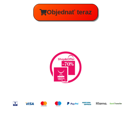
Objednať teraz
Sigurna kupnja.
Plaćanje po dolasku kući.
Informácie a údaje
Zásady ochrany osobných údajov a súborov cookie
Zásady používania súborov cookie