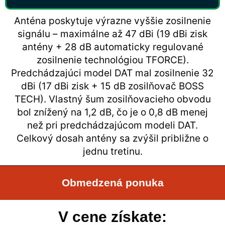
Anténa poskytuje výrazne vyššie zosilnenie
signálu – maximálne až 47 dBi (19 dBi zisk
antény + 28 dB automaticky regulované
zosilnenie technológiou TFORCE).
Predchádzajúci model DAT mal zosilnenie 32
dBi (17 dBi zisk + 15 dB zosilňovač BOSS
TECH). Vlastný šum zosilňovacieho obvodu
bol znížený na 1,2 dB, čo je o 0,8 dB menej
než pri predchádzajúcom modeli DAT.
Celkový dosah antény sa zvýšil približne o
jednu tretinu.
Obmedzená ponuka
V cene získate: