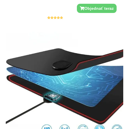
Platba pri doručení
Objednať teraz
Hodnotenie 4,88/5
Navštívte 89.
121




