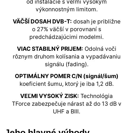
od inštalácie s veľmi vysokým
výkonnostným limitom.
VÄČŠÍ DOSAH DVB-T:
dosah je približne
o 27% väčší v porovnaní s
predchádzajúcimi modelmi.
VIAC STABILNÝ PRIJEM:
Odolná voči
rôznym druhom kolísania a vypadávaniu
signálu (fading).
OPTIMÁLNY POMER C/N (signál/šum)
koeficient šumu, ktorý je iba 1,2 dB.
VEĽMI VYSOKÝ ZISK:
Technológia
TForce zabezpečuje nárast až do 13 dB v
UHF a BIII.
Jeho hlavné výhody