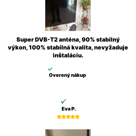
Super DVB-T2 anténa, 90% stabilný
výkon, 100% stabilná kvalita, nevyžaduje
inštaláciu.
Overený nákup
Eva P.




