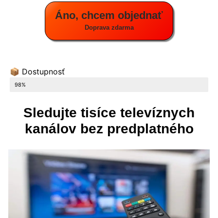
Áno, chcem objednať
Doprava zdarma
📦 Dostupnosť
POSLEDNÉ 8 KUSY NA SKLADE
98%
Sledujte tisíce televíznych
kanálov bez predplatného