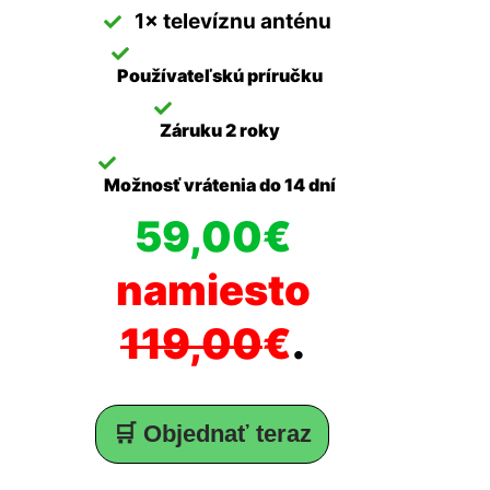
1× televíznu anténu
Používateľskú príručku
Záruku 2 roky
Možnosť vrátenia do 14 dní
59,00€
namiesto
119,00
€
.
🛒 Objednať teraz