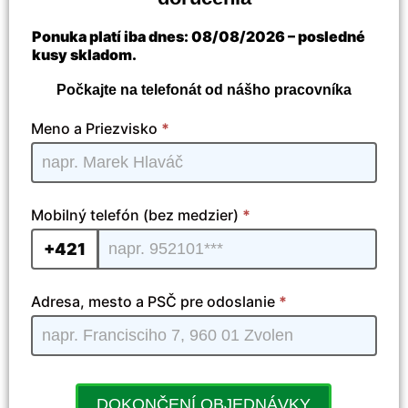
Ponuka platí iba dnes:
08/08/2026
– posledné
kusy skladom.
Počkajte na telefonát od nášho pracovníka
Antenna
Meno a Priezvisko
*
TV - SK
| 04
Mobilný telefón (bez medzier)
*
+421
Adresa, mesto a PSČ pre odoslanie
*
DOKONČENÍ OBJEDNÁVKY